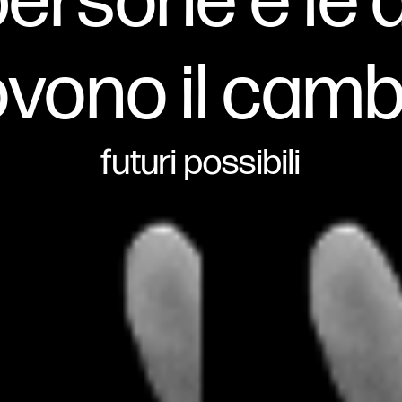
persone e le
vono il cam
futuri possibili