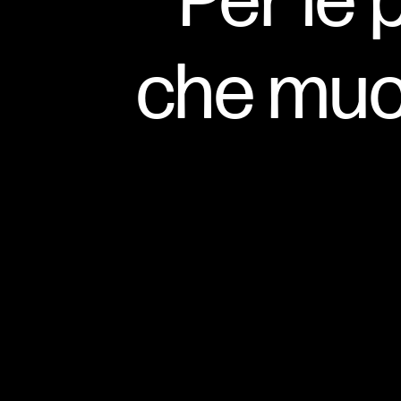
Per le 
che muo