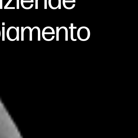
 aziende
biamento