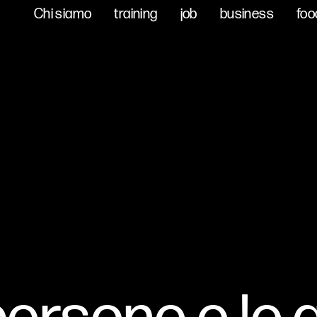
Chi siamo
Chi siamo
training
training
job
job
business
business
foo
foo