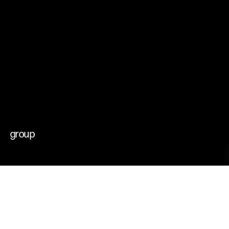
che muovono il
cambiamento
futuri possibili
group