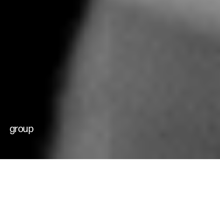
che muovono il
cambiamento
futuri possibili
group