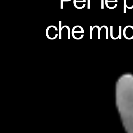
Per le 
che muo