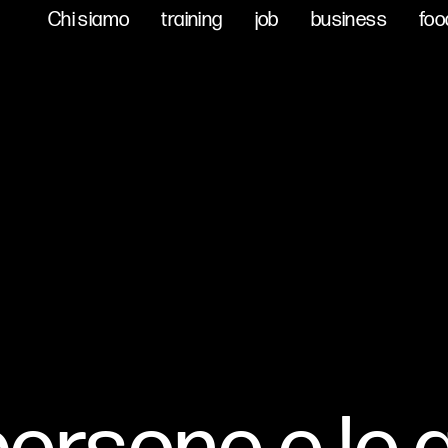
Chi siamo
Chi siamo
training
training
job
job
business
business
foo
foo