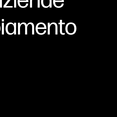
 aziende
biamento