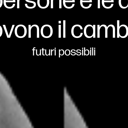
persone e le
vono il cam
futuri possibili