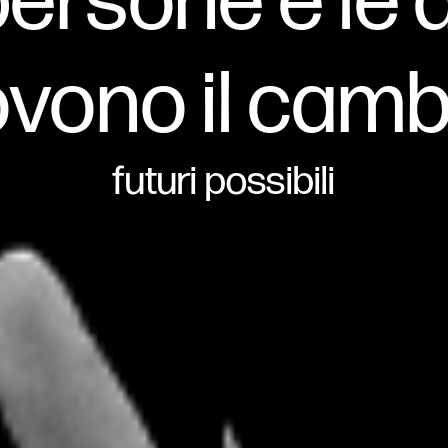
persone e le
vono il cam
futuri possibili