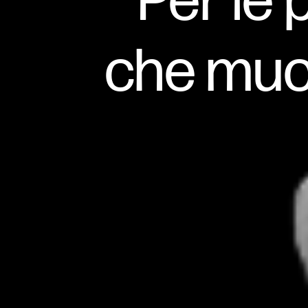
Per le 
che muo