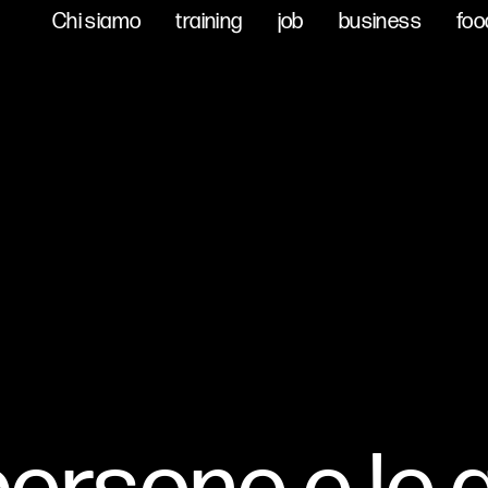
Chi siamo
Chi siamo
training
training
job
job
business
business
foo
foo