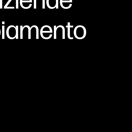
 aziende
biamento