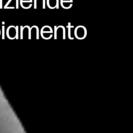
 aziende
biamento