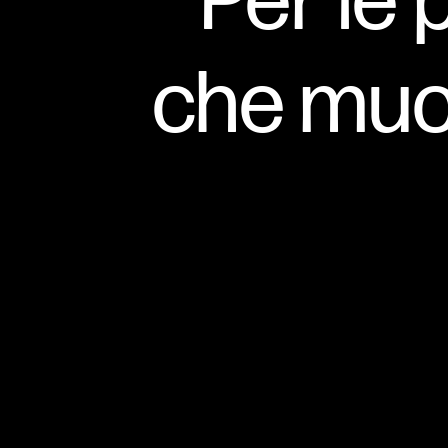
Per le 
che muo