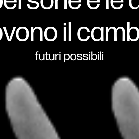
persone e le
vono il cam
futuri possibili