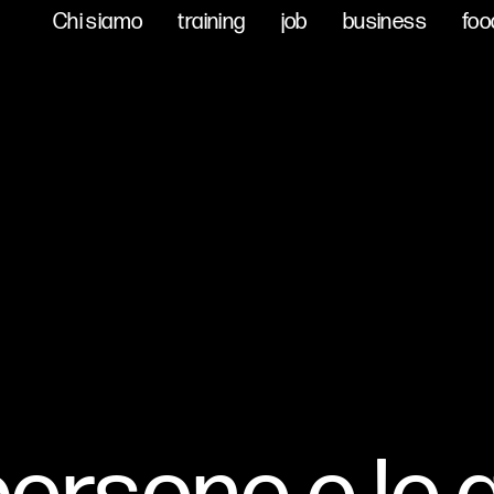
Chi siamo
Chi siamo
training
training
job
job
business
business
foo
foo