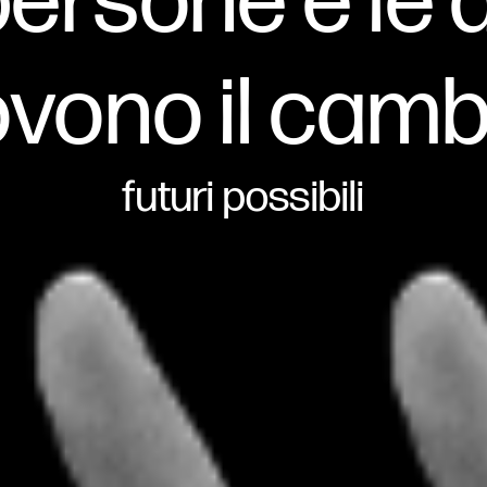
persone e le
vono il cam
futuri possibili