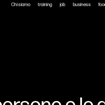
Chi siamo
Chi siamo
training
training
job
job
business
business
foo
foo