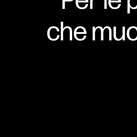
Per le 
che muo