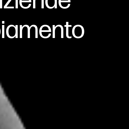
 aziende
biamento