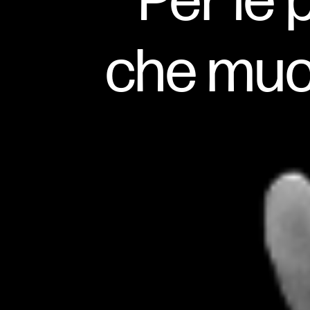
Per le 
che muo