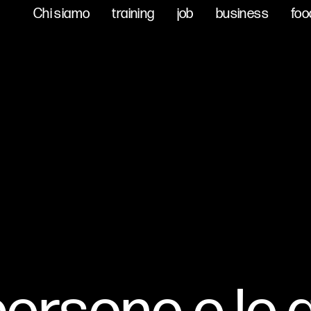
Chi siamo
Chi siamo
training
training
job
job
business
business
foo
foo