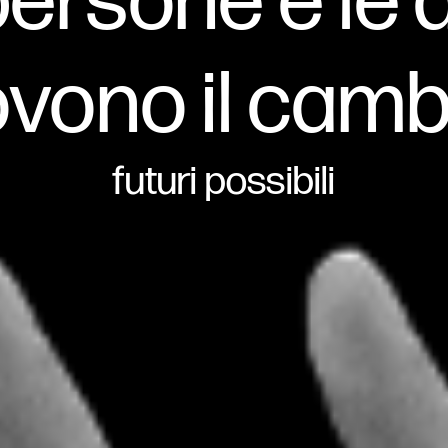
persone e le
vono il cam
futuri possibili