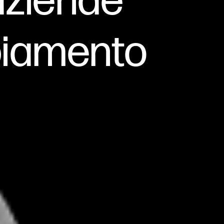
 aziende
biamento