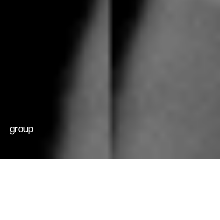
che muovono il
cambiamento
futuri possibili
group