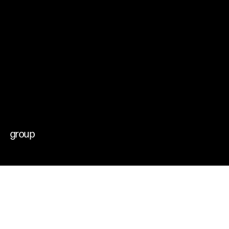
che muovono il
cambiamento
futuri possibili
group