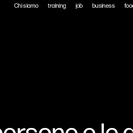
Chi siamo
Chi siamo
training
training
job
job
business
business
foo
foo