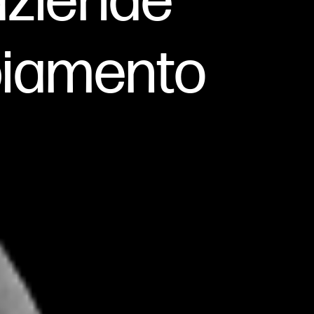
 aziende
biamento