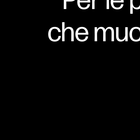
Per le 
che muo