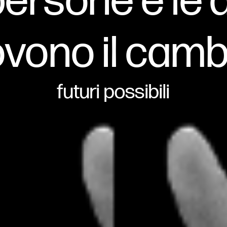
persone e le
vono il cam
futuri possibili