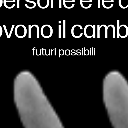
persone e le
vono il cam
futuri possibili