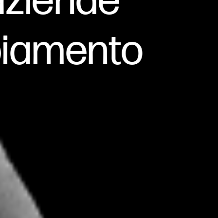
 aziende
biamento