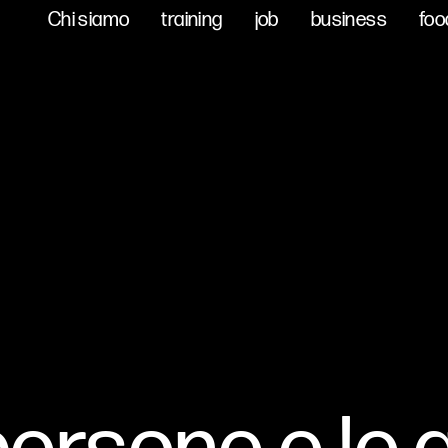
Chi siamo
Chi siamo
training
training
job
job
business
business
foo
foo