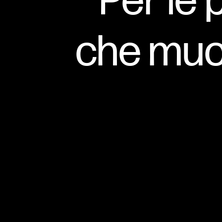
Per le 
che muo