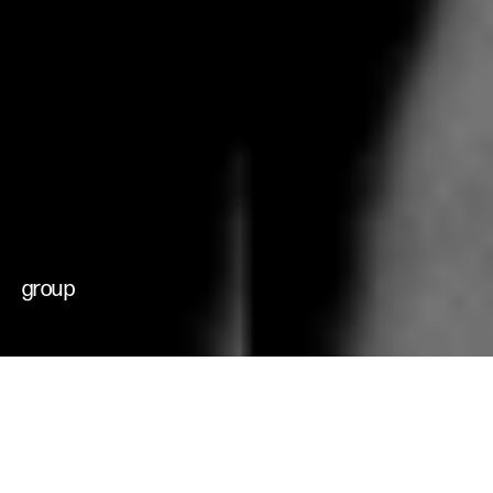
che muovono il
cambiamento
futuri possibili
group