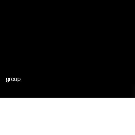
che muovono il
cambiamento
futuri possibili
group