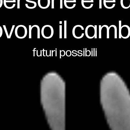
persone e le
vono il cam
futuri possibili