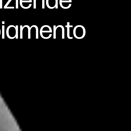
 aziende
biamento