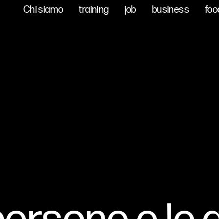
Chi siamo
Chi siamo
training
training
job
job
business
business
foo
foo