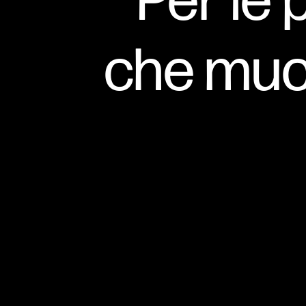
Per le 
che muo