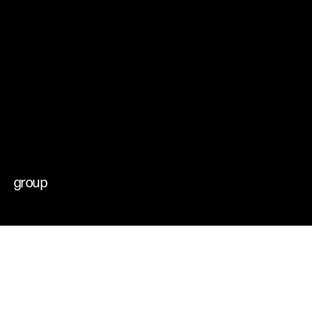
che muovono il
cambiamento
futuri possibili
group