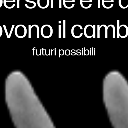
persone e le
vono il cam
futuri possibili