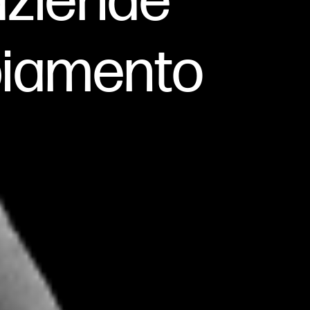
 aziende
biamento