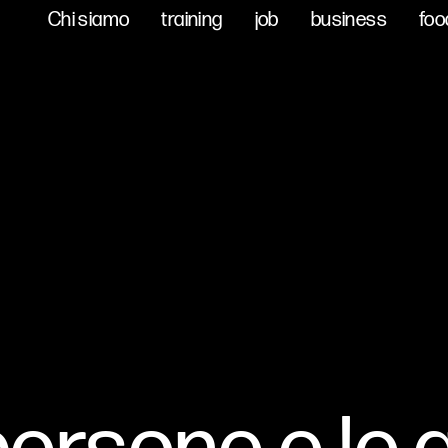
Chi siamo
Chi siamo
training
training
job
job
business
business
foo
foo