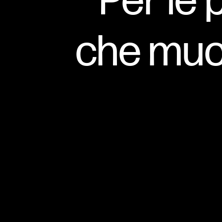
Per le 
che muo