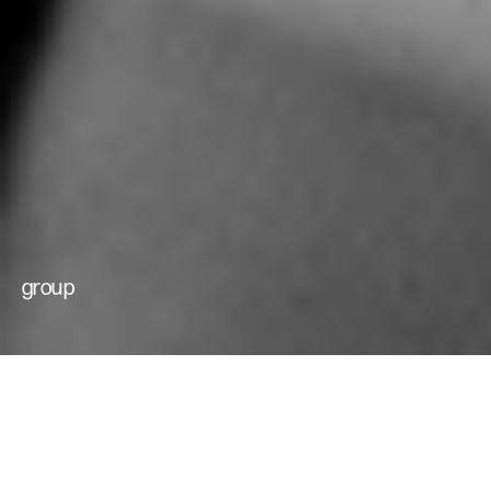
che muovono il
cambiamento
futuri possibili
group