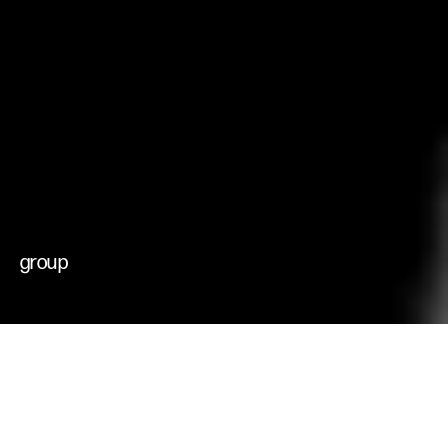
che muovono il
cambiamento
futuri possibili
group