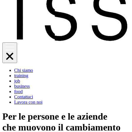
Chi siamo
training
job
business
food
Contattaci
Lavora con noi
Per le persone e le aziende
che muovono il cambiamento